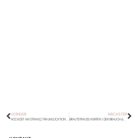
VORIGER
NÄCHSTER
HOCHZEIT AM STRAND, TRAUMLOCATION TREIBSAND IN HALTERN AM SEE
BRAUTSTRAUSS WERFEN | DER BRAUCH & ALTERNATIVEN, TIPPS + PASSENDE SONGS