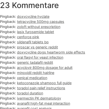
23 Kommentare
Pingback:
doxycycline hyclate
Pingback:
tetracycline 500mg capsules
Pingback:
zoloft without prescription
Pingback:
lasix furosemide tablet
Pingback:
cenforce pink
Pingback:
sildenafil tablets bp
Pingback:
proscar vs generic reddit
Pingback:
doxycycline dogs heartworm side effects
Pingback:
oral flagyl for yeast infection
Pingback:
generic tadalafil reddit
Pingback:
acyclovir 800mg dosage for adult
Pingback:
minoxidil reddit hairline
Pingback:
xenical medication
Pingback:
ketoconazole shampoo full guide
Pingback:
toradol pain relief instructions
Pingback:
toradol duration
Pingback:
ivermectin PK dermatology
Pingback:
avanafil high‑fat meal interaction
Pingback:
avanafil cost analysis