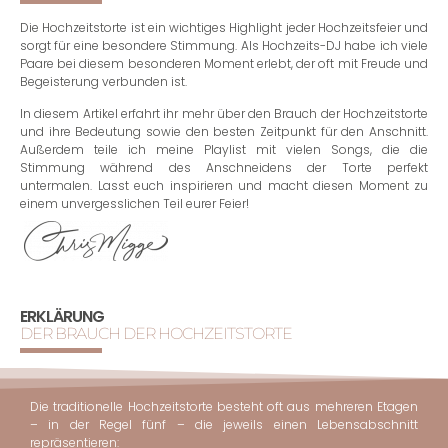
Die Hochzeitstorte ist ein wichtiges Highlight jeder Hochzeitsfeier und
sorgt für eine besondere Stimmung. Als Hochzeits-DJ habe ich viele
Paare bei diesem besonderen Moment erlebt, der oft mit Freude und
Begeisterung verbunden ist.
In diesem Artikel erfahrt ihr mehr über den Brauch der Hochzeitstorte
und ihre Bedeutung sowie den besten Zeitpunkt für den Anschnitt.
Außerdem teile ich meine Playlist mit vielen Songs, die die
Stimmung während des Anschneidens der Torte perfekt
untermalen. Lasst euch inspirieren und macht diesen Moment zu
einem unvergesslichen Teil eurer Feier!
ERKLÄRUNG
DER BRAUCH DER HOCHZEITSTORTE
Die traditionelle Hochzeitstorte besteht oft aus mehreren Etagen
– in der Regel fünf – die jeweils einen Lebensabschnitt
repräsentieren: