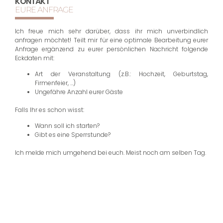
KONTAKT
EURE ANFRAGE
Ich freue mich sehr darüber, dass ihr mich unverbindlich
anfragen möchtet! Teilt mir für eine optimale Bearbeitung eurer
Anfrage ergänzend zu eurer persönlichen Nachricht folgende
Eckdaten mit:
Art der Veranstaltung (z.B.: Hochzeit, Geburtstag,
Firmenfeier, …)
Ungefähre Anzahl eurer Gäste
Falls Ihr es schon wisst:
Wann soll ich starten?
Gibt es eine Sperrstunde?
Ich melde mich umgehend bei euch. Meist noch am selben Tag.